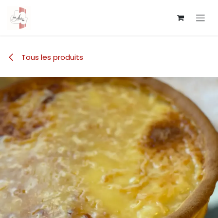
Se rendre au contenu
Tous les produits