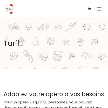
Se rendre au contenu
Tarif
Adaptez votre apéro à vos besoins
Pour un apéro jusqu'à 30 personnes, vous pouvez
directement passez commande en ligne et choisir vos