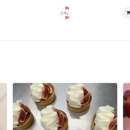
 passés
Traiteur
Apéro
Côté sucré
C