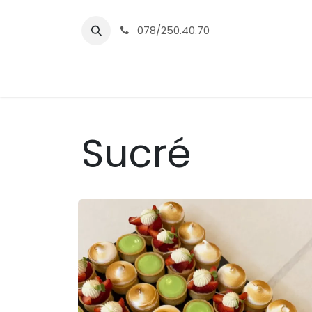
Se rendre au contenu
078/250.40.70
Accueil
Boutique
Evénements
Sucré